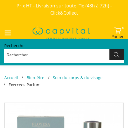
Prix HT - Livraison sur toute l’île (48h à 72h) -
Click&Collect
0
Panier
Recherche
Accueil
Bien-être
Soin du corps & du visage
Exerceos Parfum