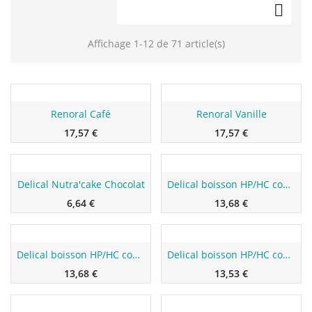

Affichage 1-12 de 71 article(s)
Nouveau
Nouveau
Renoral Café
Renoral Vanille
17,57 €
17,57 €
Nouveau
Nouveau
Delical Nutra'cake Chocolat
Delical boisson HP/HC concentré Noisette
6,64 €
13,68 €
Nouveau
Nouveau
Delical boisson HP/HC concentré Pêche-Abricot
Delical boisson HP/HC concentré Vanille
13,68 €
13,53 €
Nouveau
Nouveau