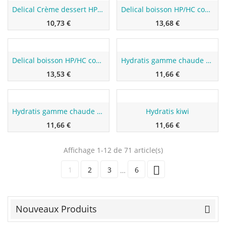
Delical Crème dessert HP/HC Sans sucres Café
Delical boisson HP/HC concentré Fraise
10,73 €
13,68 €
Nouveau
Nouveau
Delical boisson HP/HC concentré Café
Hydratis gamme chaude pomme/cannelle
13,53 €
11,66 €
Nouveau
Nouveau
Hydratis gamme chaude miel/citron
Hydratis kiwi
11,66 €
11,66 €
Affichage 1-12 de 71 article(s)

1
2
3
6
…
Nouveaux Produits