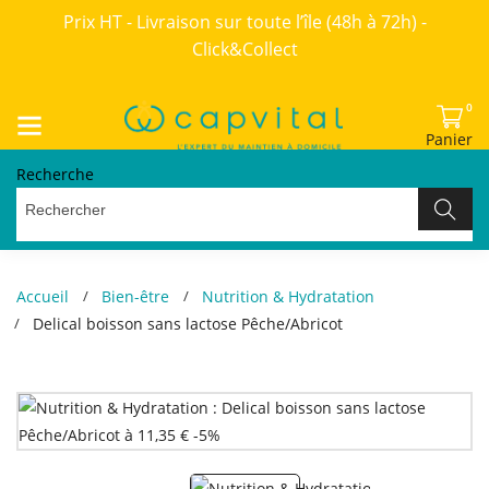
Prix HT - Livraison sur toute l’île (48h à 72h) -
Click&Collect
0
Panier
Recherche
Accueil
Bien-être
Nutrition & Hydratation
Delical boisson sans lactose Pêche/Abricot