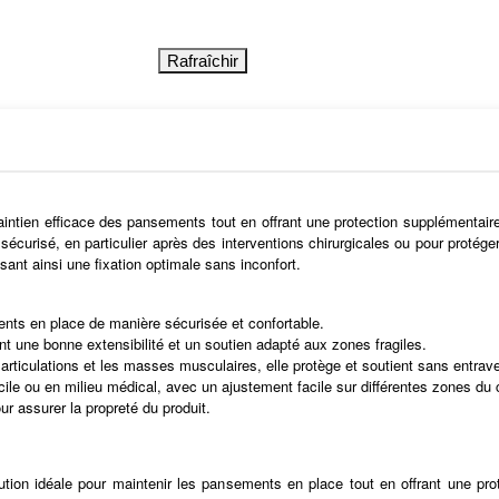
ien efficace des pansements tout en offrant une protection supplémentaire a
 sécurisé, en particulier après des interventions chirurgicales ou pour protég
sant ainsi une fixation optimale sans inconfort.
ts en place de manière sécurisée et confortable.
nt une bonne extensibilité et un soutien adapté aux zones fragiles.
 articulations et les masses musculaires, elle protège et soutient sans entra
le ou en milieu médical, avec un ajustement facile sur différentes zones du 
r assurer la propreté du produit.
on idéale pour maintenir les pansements en place tout en offrant une prot