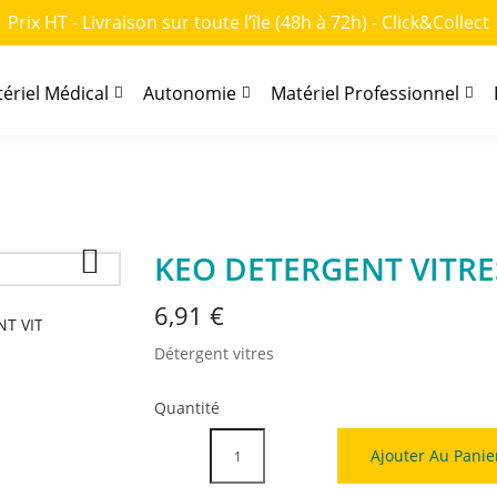
Prix HT - Livraison sur toute l’île (48h à 72h) - Click&Collect
ériel Médical
Autonomie
Matériel Professionnel

KEO DETERGENT VITRE
6,91 €
Détergent vitres
Quantité
Ajouter Au Panie