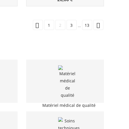


1
2
3
13
…
Matériel médical de qualité