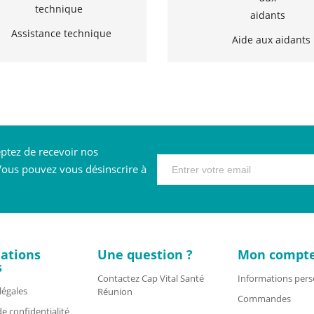
Assistance technique
Aide aux aidants
eptez de recevoir nos
ous pouvez vous désinscrire à
ations
Une question ?
Mon compt
s
Contactez Cap Vital Santé
Informations pers
légales
Réunion
Commandes
de confidentialité