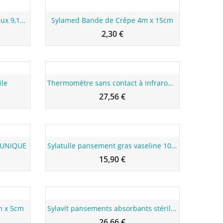
Nouveau
Sylapore Sparadrap microporeux 9,14m x 2,5cm
Sylamed Bande de Crêpe 4m x 15cm
2,30 €
Nouveau
ile
Thermomètre sans contact à infrarouge
27,56 €
Nouveau
 UNIQUE
Sylatulle pansement gras vaseline 10x10 cm
15,90 €
Nouveau
m x 5cm
Sylavit pansements absorbants stériles 20 x 25cm
26,66 €