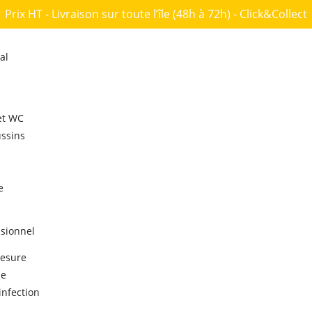
Prix HT - Livraison sur toute l’île (48h à 72h) - Click&Collect
al
et WC
ussins
e
ssionnel
mesure
he
infection