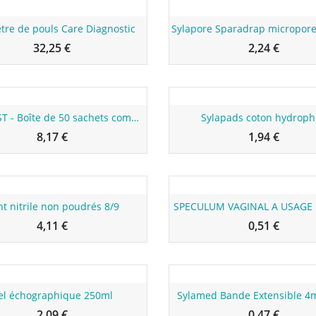
u
Nouveau
re de pouls Care Diagnostic
32,25 €
2,24 €
u
Nouveau
SYLAFIRST - Boîte de 50 sachets compresses de gaze hydrophile stériles 10x10 cm
Sylapads coton hydroph
8,17 €
1,94 €
u
Nouveau
t nitrile non poudrés 8/9
SPECULUM VAGINAL A USAGE
4,11 €
0,51 €
u
Nouveau
el échographique 250ml
Sylamed Bande Extensible 4
2,09 €
0,47 €