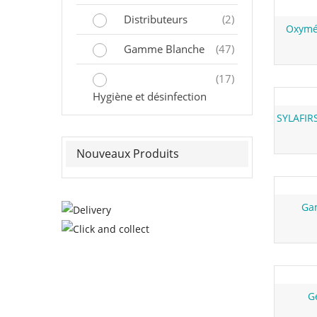
Nouvea
Distributeurs
(2)
Oxymét
Gamme Blanche
(47)
(17)
Hygiène et désinfection
Nouvea
Nouveaux Produits
Nouvea
Gan
Nouvea
G